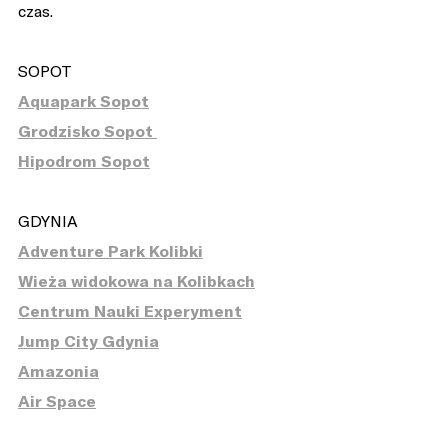
czas.
SOPOT
Aquapark Sopot
Grodzisko Sopot
Hipodrom Sopot
GDYNIA
Adventure Park Kolibki
Wieża w
idokowa na Kolibkach
Centrum Nauki Experyment
Jump City Gdynia
Amazonia
Air Space