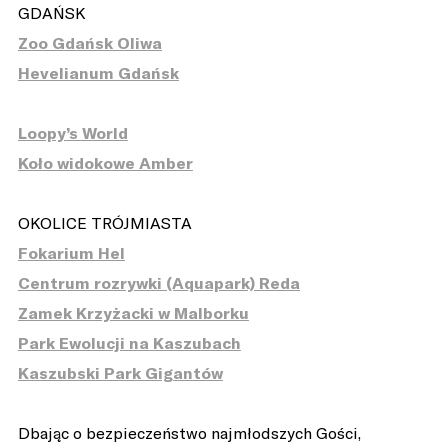
GDAŃSK
Zoo Gdańsk Oliwa
Hevelianum Gdańsk
Loopy’s World
Koło widokowe Amber
OKOLICE TRÓJMIASTA
Fokarium Hel
Centrum rozrywki (Aquapark) Reda
Zamek Krzyżacki w Malborku
Park Ewolucji na Kaszubach
Kaszubski Park Gigantów
Dbając o bezpieczeństwo najmłodszych Gości,